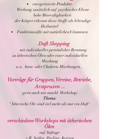
energetisierte Produkte
Wirkung zusätzlich auf psychischer Ebene
hohe Bioverfügbarkeit
der Körper erkennt diese Stoffe als lebendige
Heilmittel
Funktionssäfte mit natürlichen Vitaminen
Duft Shopping
mit individueller persönlicher Beratung
zu ätherischen Ölen oder einer individuellen
Mischung
u.a. Aura- oder Chakren-Mischungen..
Vorträge für Gruppen, Vereine, Betriebe,
Arztpraxen ...
(gern auch mit anschl. Workshop)
Thema
:
"Ätherische Öle sind viel mehr als nur ein Duft"
verschiedene Workshops mit ätherischen
Ölen
auf Anfrage
z.B. Seifen, Peeling, Kerzen