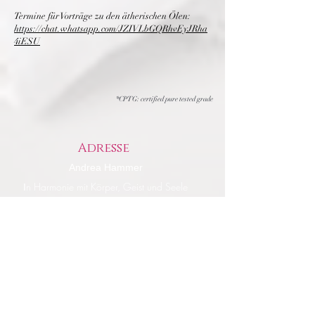
Termine für Vorträge zu den ätherischen Ölen:
https://chat.whatsapp.com/JZIVLbGQRhvEyJRha
4iESU
*CPTG: certified pure tested grade
Adresse
Andrea Hammer
n Harmonie mit Körper, Geist und Seele
I
Kufberger Str. 2
93173 Wenzenbach
Telefon:
09407 - 9 00 27
mobil:
0160 - 5 60 99 14
WhatsApp: https://wa.me/01605609914
mail:
hammer.andrea@gmx.net