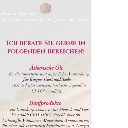
Andrea Hammer
In Harmonie mit Körper, Geist und Seele
Ich berate Sie gerne in
folgenden Bereichen:
Ätherische Öle
für die innerliche und äußerliche Anwendung
für Körper, Geist und Seele
(100 % Naturesse
nzen, hochschwingend in
CPTG* Qualität)
Hanfprodukte
ein Ganzkörperk
onzept für Mensch und Tier
Es enthält CBD +CBG einschl. über 90
Nährstoffe, Vitaminen, Mineralien, Aminosäuren,
Proteine, alle essentiellen Fettsäuren ( u.a. Omega