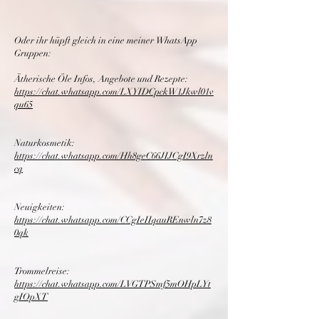
Oder ihr hüpft gleich in eine meiner WhatsApp
Gruppen:
Ätherische Öle Infos, Angebote und Rezepte:
https://chat.whatsapp.com/LXYIDCpckW1Jkwl01v
qu65
Naturkosmetik:
https://chat.whatsapp.com/Hh8geC66JIJCgI9Xrzln
cq
Neuigkeiten:
https://chat.whatsapp.com/CCgIeIIqauREnwln7z8
0qk
Trommelreise:
https://chat.whatsapp.com/LVGTPSmf5mOHpLYt
gIOpXT